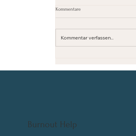
Kommentare
Kommentar verfassen...
Wenn alles zu viel wird: Die
Perspektive eines Coaches auf
Burnout & Resilienz.
Burnout Help