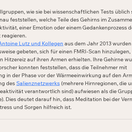
llgruppen, wie sie bei wissenschaftlichen Tests üblich 
nau feststellen, welche Teile des Gehirns im Zusamm
tivität, einer Emotion oder einem Gedankenprozess d
 reagieren.
Antoine Lutz und Kollegen
 aus dem Jahr 2013 wurden 
sweise gebeten, sich für einen FMRI-Scan hinzulegen,
 Hitzereiz auf ihren Armen erhielten. Ihre Gehirne w
orscher konnten feststellen, dass die Teilnehmer mit 
ng in der Phase vor der Wärmeeinwirkung auf den Arm
ng des 
Salienznetzwerks
 (mehrere Hirnregionen, die 
eaktivität verantwortlich sind) aufwiesen als die Grupp
e). Dies deutet darauf hin, dass Meditation bei der Ver
ress und Sorgen hilfreich ist.