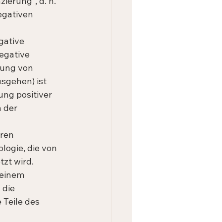
ierung", d. h. 
egativen 
gative 
egative 
ung von 
sgehen) ist 
ng positiver 
 der 
ren 
logie, die von 
zt wird. 
 einem 
die 
Teile des 