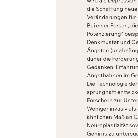
wird als Depression 
die Schaffung neuer
Veränderungen für 
Bei einer Person, di
Potenzierung" beispi
Denkmuster und Gew
Ängsten (unabhängi
daher die Förderung
Gedanken, Erfahrung
Angstbahnen im Geh
Die Technologie der
sprunghaft entwickel
Forschern zur Unte
Weniger invasiv als
ähnlichen Maß an Ge
Neuroplastizität so
Gehirns zu untersu