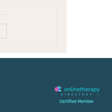
ATEMÜBUNG: Das 2-
tige GEHEIMNIS zur
zierung von STRESS und
STEN