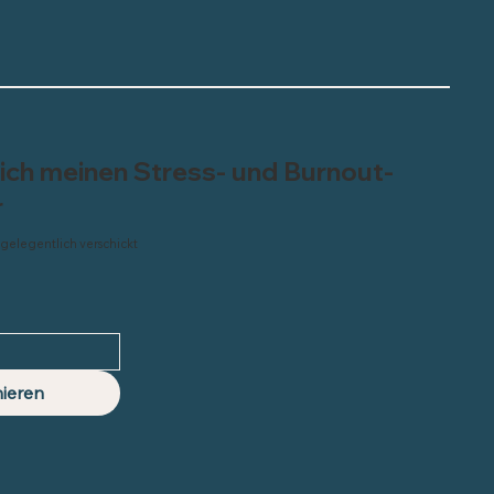
sich meinen Stress- und Burnout-
r
 gelegentlich verschickt
ieren