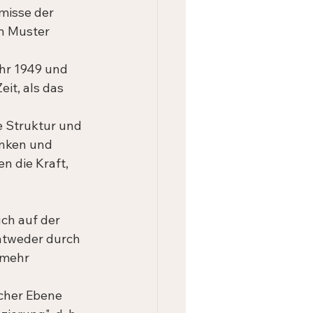
misse der 
n Muster 
hr 1949 und 
it, als das 
e Struktur und 
nken und 
n die Kraft, 
ch auf der 
ntweder durch 
 mehr 
 
cher Ebene 