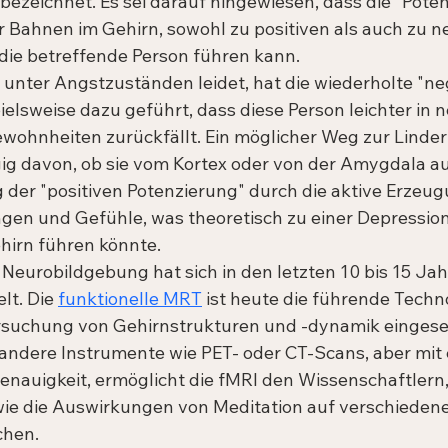
bezeichnet. Es sei darauf hingewiesen, dass die "Potenz
 Bahnen im Gehirn, sowohl zu positiven als auch zu n
die betreffende Person führen kann.
e unter Angstzuständen leidet, hat die wiederholte "ne
elsweise dazu geführt, dass diese Person leichter in n
ohnheiten zurückfällt. Ein möglicher Weg zur Linder
g davon, ob sie vom Kortex oder von der Amygdala au
 der "positiven Potenzierung" durch die aktive Erzeugu
en und Gefühle, was theoretisch zu einer Depression
irn führen könnte.
 Neurobildgebung hat sich in den letzten 10 bis 15 Jah
t. Die 
funktionelle MRT
 ist heute die führende Techno
rsuchung von Gehirnstrukturen und -dynamik eingeset
 andere Instrumente wie PET- oder CT-Scans, aber mit
nauigkeit, ermöglicht die fMRI den Wissenschaftlern, 
wie die Auswirkungen von Meditation auf verschiedene 
chen.