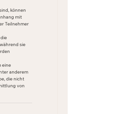
sind, können 
enhang mit 
er Teilnehmer 
die 
 während sie 
urden 
 eine 
unter anderem 
e, die nicht 
mittlung von 