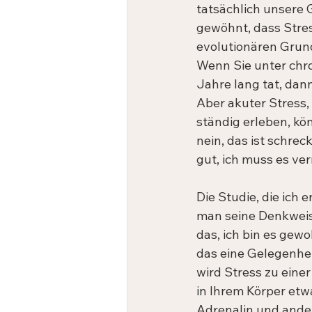
tatsächlich unsere 
gewöhnt, dass Stress
evolutionären Grund
Wenn Sie unter chro
Jahre lang tat, dann
Aber akuter Stress,
ständig erleben, kö
nein, das ist schreck
gut, ich muss es ver
Die Studie, die ich
man seine Denkweise
das, ich bin es gewo
das eine Gelegenhei
wird Stress zu eine
in Ihrem Körper etw
Adrenalin und ander