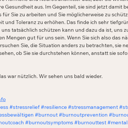
e Gesundheit aus. Im Gegenteil, sie sind jetzt damit be
 für Sie zu arbeiten und Sie möglicherweise zu schütze
t und Toleranz zu erhöhen. Das finde ich sehr tiefgrün
 uns tatsächlich schützen kann und dazu da ist, uns zu
nen Mengen gut für uns sein. Wenn Sie sich also das nä
rsuchen Sie, die Situation anders zu betrachten, sie n
ehen, ob Sie sie durchstehen können, anstatt sie sofor
das war nützlich. Wir sehen uns bald wieder.
nfo
ress
#stressrelief
#resilience
#stressmanagement
#st
essbewältigen
#burnout
#burnoutprevention
#burnou
noutcoach
#burnoutsymptoms
#burnouttest
#mental