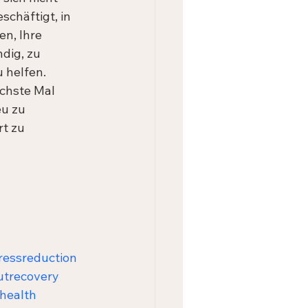
schäftigt, in 
n, Ihre 
dig, zu 
 helfen. 
chste Mal 
eu zu 
t zu 
ressreduction
trecovery
health