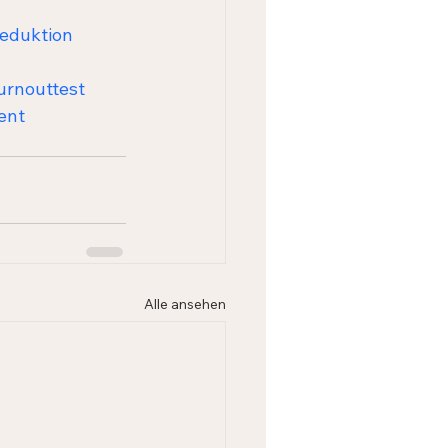
reduktion
urnouttest
ent
Alle ansehen