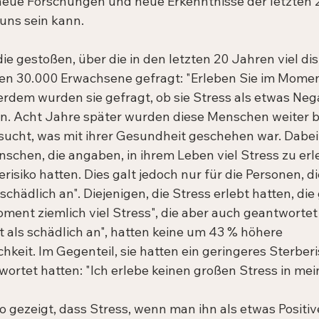
 neue Forschungen und neue Erkenntnisse der letzten 
 uns sein kann.
die gestoßen, über die in den letzten 20 Jahren viel dis
n 30.000 Erwachsene gefragt: "Erleben Sie im Moment 
dem wurden sie gefragt, ob sie Stress als etwas Neg
n. Acht Jahre später wurden diese Menschen weiter 
ucht, was mit ihrer Gesundheit geschehen war. Dabei s
nschen, die angaben, in ihrem Leben viel Stress zu erl
isiko hatten. Dies galt jedoch nur für die Personen, d
 schädlich an". Diejenigen, die Stress erlebt hatten, die
oment ziemlich viel Stress", die aber auch geantwortet 
t als schädlich an", hatten keine um 43 % höhere 
keit. Im Gegenteil, sie hatten ein geringeres Sterberis
wortet hatten: "Ich erlebe keinen großen Stress in me
o gezeigt, dass Stress, wenn man ihn als etwas Positiv