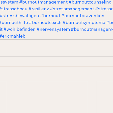
ussystem
#burnoutmanagement
#burnoutcounseling
#stressabbau
#resilienz
#stressmanagement
#stress
#stressbewältigen
#burnout
#burnoutprävention
#burnouthilfe
#burnoutcoach
#burnoutsymptome
#b
it
#wohlbefinden
#nervensystem
#burnoutmanagem
#ericmahleb