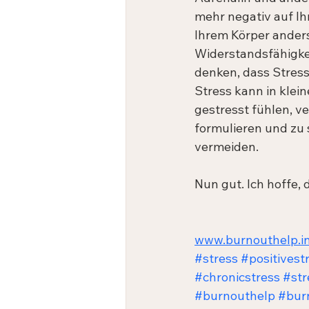
mehr negativ auf Ihr
Ihrem Körper anders
Widerstandsfähigkei
denken, dass Stress
Stress kann in klei
gestresst fühlen, ve
formulieren und zu s
vermeiden.
Nun gut. Ich hoffe, 
www.burnouthelp.i
#stress
#positivest
#chronicstress
#str
#burnouthelp
#bur