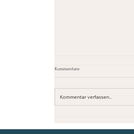
Kommentare
Kommentar verfassen...
Wenn alles zu viel wird: Die
Perspektive eines Coaches auf
Burnout & Resilienz.