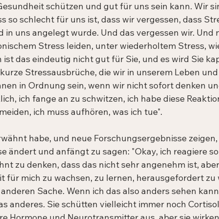
Gesundheit schützen und gut für uns sein kann. Wir si
 so schlecht für uns ist, dass wir vergessen, dass Str
 in uns angelegt wurde. Und das vergessen wir. Und n
nischem Stress leiden, unter wiederholtem Stress, wie 
 ist das eindeutig nicht gut für Sie, und es wird Sie k
 kurze Stressausbrüche, die wir in unserem Leben und 
nnen in Ordnung sein, wenn wir nicht sofort denken un
lich, ich fange an zu schwitzen, ich habe diese Reaktion
meiden, ich muss aufhören, was ich tue".
 erwähnt habe, und neue Forschungsergebnisse zeigen,
 ändert und anfängt zu sagen: "Okay, ich reagiere so, 
hnt zu denken, dass das nicht sehr angenehm ist, aber v
t für mich zu wachsen, zu lernen, herausgefordert zu
r anderen Sache. Wenn ich das also anders sehen kann,
as anderes. Sie schütten vielleicht immer noch Cortiso
e Hormone und Neurotransmitter aus, aber sie wirken 