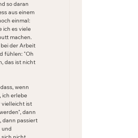
nd so daran 
ess aus einem 
och einmal: 
ich es viele 
aputt machen. 
bei der Arbeit 
d fühlen: "Oh 
, das ist nicht 
 dass, wenn 
ich erlebe 
ielleicht ist 
 werden", dann 
 dann passiert 
l und 
sich nicht 