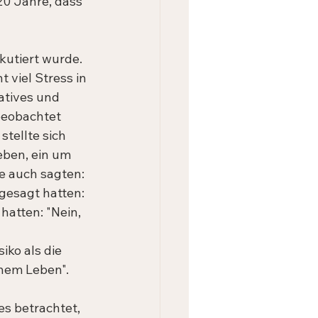
20 Jahre, dass 
kutiert wurde. 
viel Stress in 
atives und 
beobachtet 
tellte sich 
eben, ein um 
ie auch sagten: 
 gesagt hatten: 
hatten: "Nein, 
iko als die 
inem Leben".
es betrachtet, 