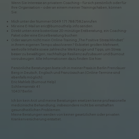
Wenn Sie Interesse an privatem Coaching – für sich persönlich oder für
Ihre Organisation – oder an einem meiner Trainings haben, können
Sie:
Mich unter der Nummer 0049 171 7887582 anrufen​
Mir eine E-Mail an
eric@burnouthelp.info
senden
Direkt unten eine kostenlose 20-minütige Erstberatung, ein Coaching-
Paket oder eine Einzelberatung buchen
Oder warum nicht mein Online-Training „The Positive Stress Mindset“
in Ihrem eigenen Tempo absolvieren? Es bietet großen Mehrwert,
wertvolle Inhalte sowie zahlreiche Werkzeuge und Tipps, um Stress
besser zu bewältigen, nachhaltige Resilienz aufzubauen und Burnout
vorzubeugen. Alle Informationen dazu finden Sie hier.
Persönliche Beratungen biete ich in meiner Praxis in Berlin Prenzlauer
Berg in Deutsch, Englisch und Französisch an (Online-Termine sind
ebenfalls möglich):
Eric Mahleb (Burnout Help)
Schliemannstr. 41
10437 Berlin
Ich bin kein Arzt und meine Beratungen ersetzen keine professionelle
medizinische Behandlung, insbesondere nicht bei ernsthaften
gesundheitlichen Problemen.
Meine Beratungen werden von keiner gesetzlichen oder privaten
Krankenversicherung erstattet.