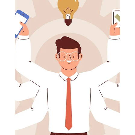
Load video
Eric Mahleb
29. Juli 2024
1 Min. Lesezeit
Leben Sie Ihre Werte, um Stress
abzubauen
Leben Sie Ihre Werte, um Stress abzubauen Werte
sind Ihr Kompass, Ihr Nordstern in turbulenten und
stressigen Zeiten. Wenn Sie mit Stress...