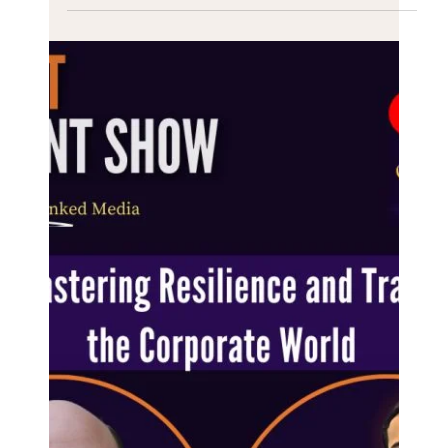
Eric Mahleb
2. Okt. 2024
2 Min. Lesezeit
Der Prozess der Selbsttransformation:
ein „Gedicht
Der Prozess der Selbsttransformation: ein „Gedicht.
Es folgt ein „Gedicht“ der verstorbenen Autorin und
Sängerin Portia Nelson. Es trägt...