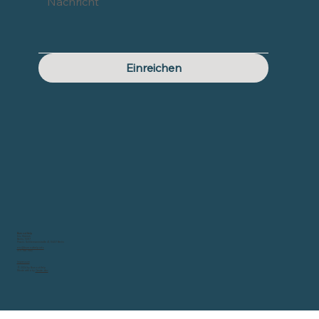
Einreichen
Burnout Help
Eric Mahleb
Berlin, 10317
Praxis: Schliemannstraße 41, 10437 Berlin
eric@burnouthelp.info
0171 788 7582
Impressum
© 2024 by Burnout Help
Made with ♥️ by
Create.dev