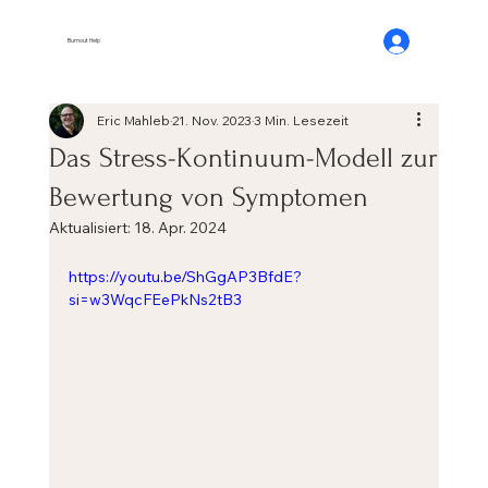
Burnout Help
Eric Mahleb
21. Nov. 2023
3 Min. Lesezeit
Das Stress-Kontinuum-Modell zur
Bewertung von Symptomen
Aktualisiert:
18. Apr. 2024
https://youtu.be/ShGgAP3BfdE?
si=w3WqcFEePkNs2tB3