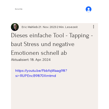
Burnout Help
Eric Mahleb
21. Nov. 2023
2 Min. Lesezeit
Dieses einfache Tool - Tapping -
baut Stress und negative
Emotionen schnell ab
Aktualisiert:
18. Apr. 2024
https://youtu.be/FbbfqWaag98?
si=RUPEncB9870Xmtmd