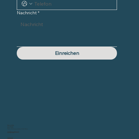
Nachricht
*
Einreichen
Burnout Help
Eric Mahleb
Berlin, 10317
Praxis: Schliemannstraße 41, 10437 Berlin
eric@burnouthelp.info
0171 788 7582
Impressum