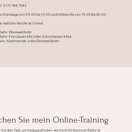
l: 0171 788 7582 ​
r Dienstags von 09:00 bis 14:00 und Mittwochs von 15:00 bis 20:00.
e restliche Woche ist Online. ​
ahn: Eberswalderstr.
Bahn: Prenzlauer Alle oder Schönhauser Allee
am: Husemannstr. oder Eberswalderstr.
hen Sie mein Online-Training
Sie den Test, um herauszufinden, wie hoch Ihr Burnout-Risiko ist