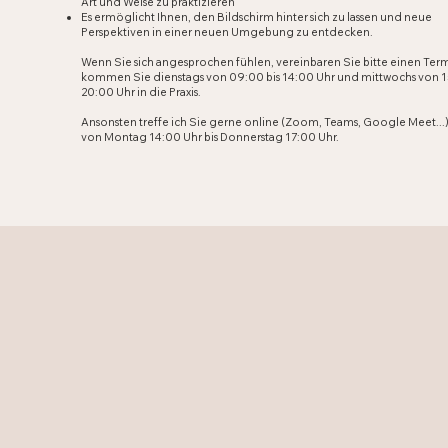
Art und Weise zu praktizieren
Es ermöglicht Ihnen, den Bildschirm hinter sich zu lassen und neue
Perspektiven in einer neuen Umgebung zu entdecken.
Wenn Sie sich angesprochen fühlen, vereinbaren Sie bitte einen Ter
kommen Sie dienstags von 09:00 bis 14:00 Uhr und mittwochs von 1
20:00 Uhr in die Praxis.
Ansonsten treffe ich Sie gerne online (Zoom, Teams, Google Meet...)
von Montag 14:00 Uhr bis Donnerstag 17:00 Uhr.