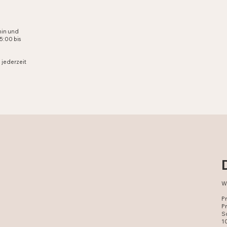
min und
5:00 bis
 jederzeit
W
Pr
P
S
10