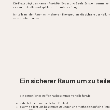
Die Praxis trägt den Namen Praxis für Körper und Seele. Es ist ein warmer 
der Nähe des Helmoltzplatzes in Prenzlauer Berg.
Ich teile mir den Raum mit mehreren Therapeuten, die sich alle der Heilu
verschrieben haben.
Ein sicherer Raum um zu teile
Ein persönliches Treffen hat bestimmte Vorteile für Sie:
es bietet mehr menschlichen Kontakt
es ermöglicht uns, bestimmte Übungen und Methoden auf eine "inter