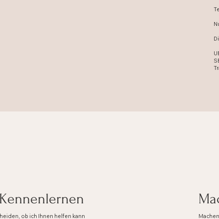
Te
Nu
Di
UB
S
Tr
 Kennenlernen
Mac
heiden, ob ich Ihnen helfen kann
Machen 