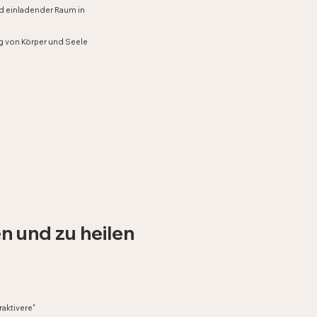
und einladender Raum in
ng von Körper und Seele
n und zu heilen
aktivere"