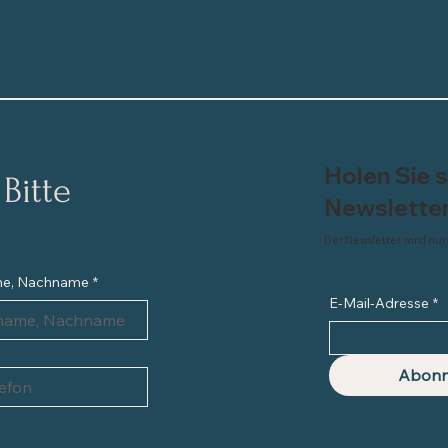
Holen Sie 
itte 
Newslette
Der Newsletter wird nur
me, Nachname
*
E-Mail-Adresse
*
Abonn