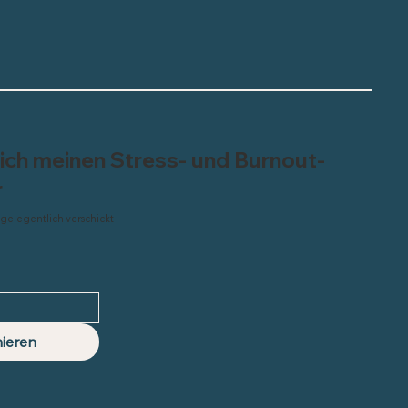
sich meinen Stress- und Burnout-
r
 gelegentlich verschickt
ieren